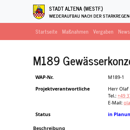
Direkt zum Inhalt
STADT ALTENA (WESTF.)
WIEDERAUFBAU NACH DER STARKREGEN-
Startseite
Maßnahmen
Vergaben
News
M189 Gewässerkonze
WAP-Nr.
M189-1
Projektverantwortliche
Herr Olaf
Tel.:
+49 3
E-Mail:
ol
Status
in Planu
Beschreibung