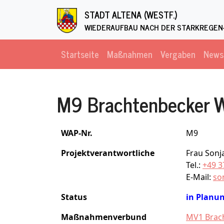
Direkt zum Inhalt
STADT ALTENA (WESTF.)
WIEDERAUFBAU NACH DER STARKREGEN-
Startseite
Maßnahmen
Vergaben
News
M9 Brachtenbecker
WAP-Nr.
M9
Projektverantwortliche
Frau Sonj
Tel.:
+49 3
E-Mail:
so
Status
in Planu
Maßnahmenverbund
MV1 Brac