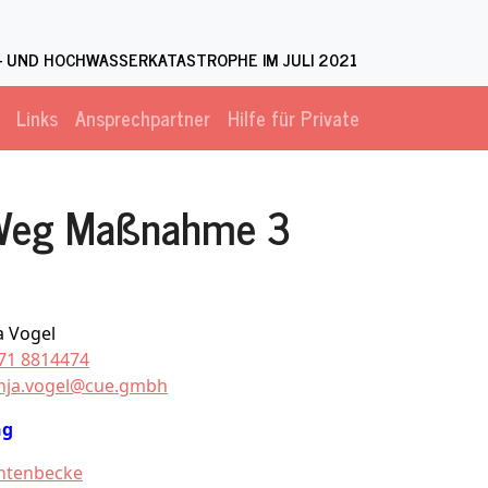
 UND HOCHWASSERKATASTROPHE IM JULI 2021
Links
Ansprechpartner
Hilfe für Private
 Weg Maßnahme 3
a Vogel
71 8814474
nja.vogel@cue.gmbh
ng
htenbecke