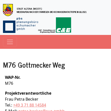
Direkt zum Inhalt
STADT ALTENA (WESTF.)
WIEDERAUFBAU NACH DER STARKREGEN- UND HOCHWASSERKATASTROPHE IM JULI 2021
M76 Gottmecker Weg
WAP-Nr.
M76
Projektverantwortliche
Frau Petra Becker
Tel.:
+49 3 71 88 14584