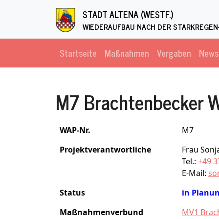
Direkt zum Inhalt
STADT ALTENA (WESTF.)
WIEDERAUFBAU NACH DER STARKREGEN-
Startseite
Maßnahmen
Vergaben
News
M7 Brachtenbecker
WAP-Nr.
M7
Projektverantwortliche
Frau Sonj
Tel.:
+49 3
E-Mail:
so
Status
in Planu
Maßnahmenverbund
MV1 Brac