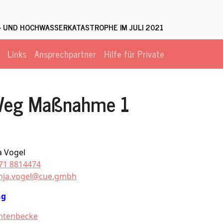
 UND HOCHWASSERKATASTROPHE IM JULI 2021
Links
Ansprechpartner
Hilfe für Private
 Weg Maßnahme 1
a Vogel
71 8814474
nja.vogel@cue.gmbh
ng
htenbecke