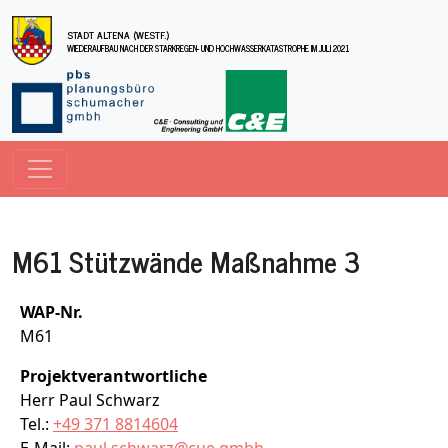
Direkt zum Inhalt
STADT ALTENA (WESTF.)
WIEDERAUFBAU NACH DER STARKREGEN- UND HOCHWASSERKATASTROPHE IM JULI 2021
M61 Stützwände Maßnahme 3
WAP-Nr.
M61
Projektverantwortliche
Herr Paul Schwarz
Tel.:
+49 371 8814604