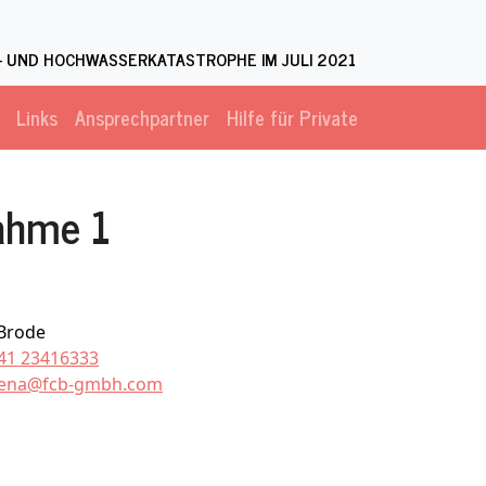
 UND HOCHWASSERKATASTROPHE IM JULI 2021
Links
Ansprechpartner
Hilfe für Private
ahme 1
 Brode
41 23416333
tena@fcb-gmbh.com