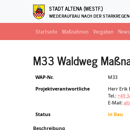
Direkt zum Inhalt
STADT ALTENA (WESTF.)
WIEDERAUFBAU NACH DER STARKREGEN-
Startseite
Maßnahmen
Vergaben
News
M33 Waldweg Maßn
WAP-Nr.
M33
Projektverantwortliche
Herr Erik
Tel.:
+49 3
E-Mail:
al
Status
in Bau
Beschreibung