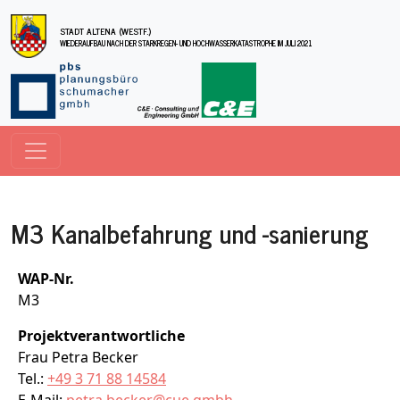
Direkt zum Inhalt
STADT ALTENA (WESTF.)
WIEDERAUFBAU NACH DER STARKREGEN- UND HOCHWASSERKATASTROPHE IM JULI 2021
M3 Kanalbefahrung und -sanierung
WAP-Nr.
M3
Projektverantwortliche
Frau Petra Becker
Tel.:
+49 3 71 88 14584