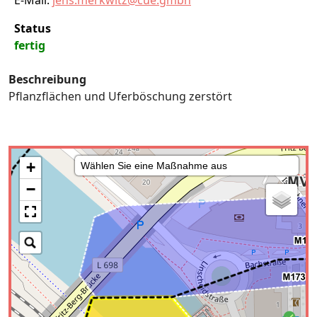
E-Mail:
jens.merkwitz@cue.gmbh
Status
fertig
Beschreibung
Pflanzflächen und Uferböschung zerstört