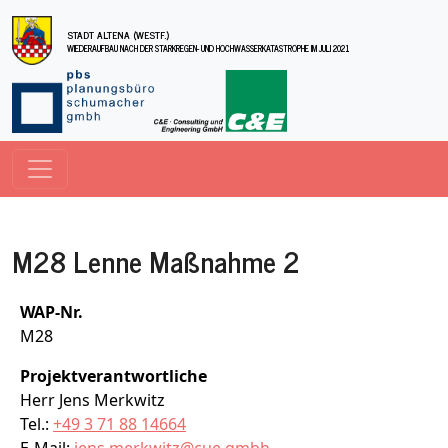
Direkt zum Inhalt
STADT ALTENA (WESTF.)
WIEDERAUFBAU NACH DER STARKREGEN- UND HOCHWASSERKATASTROPHE IM JULI 2021
M28 Lenne Maßnahme 2
WAP-Nr.
M28
Projektverantwortliche
Herr Jens Merkwitz
Tel.:
+49 3 71 88 14664