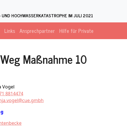
 UND HOCHWASSERKATASTROPHE IM JULI 2021
Links
Ansprechpartner
Hilfe für Private
r Weg Maßnahme 10
a Vogel
71 8814474
nja.vogel@cue.gmbh
ng
htenbecke