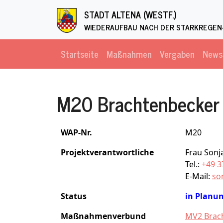
Direkt zum Inhalt
STADT ALTENA (WESTF.)
WIEDERAUFBAU NACH DER STARKREGEN-
Startseite
Maßnahmen
Vergaben
News
M20 Brachtenbecke
WAP-Nr.
M20
Projektverantwortliche
Frau Sonj
Tel.:
+49 3
E-Mail:
so
Status
in Planu
Maßnahmenverbund
MV2 Brac