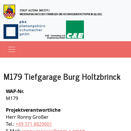
Direkt zum Inhalt
STADT ALTENA (WESTF.)
WIEDERAUFBAU NACH DER STARKREGEN- UND HOCHWASSERKATASTROPHE IM JULI 2021
M179 Tiefgarage Burg Holtzbrinck
WAP-Nr.
M179
Projektverantwortliche
Herr Ronny Großer
Tel.:
+49 371 8829601