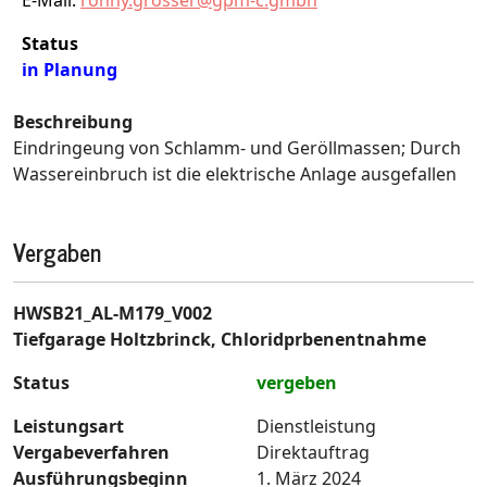
E-Mail:
ronny.grosser@gpm-c.gmbh
Status
in Planung
Beschreibung
Eindringeung von Schlamm- und Geröllmassen; Durch
Wassereinbruch ist die elektrische Anlage ausgefallen
Vergaben
HWSB21_AL-M179_V002
Tiefgarage Holtzbrinck, Chloridprbenentnahme
Status
vergeben
Leistungsart
Dienstleistung
Vergabeverfahren
Direktauftrag
Ausführungsbeginn
1. März 2024