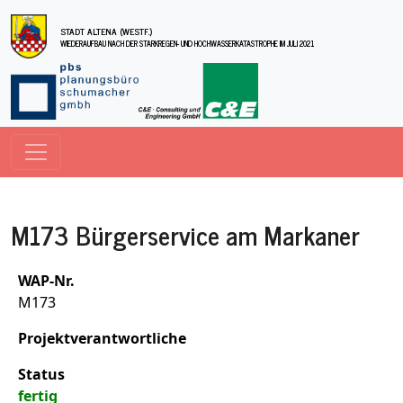
Direkt zum Inhalt
STADT ALTENA (WESTF.)
WIEDERAUFBAU NACH DER STARKREGEN- UND HOCHWASSERKATASTROPHE IM JULI 2021
M173 Bürgerservice am Markaner
WAP-Nr.
M173
Projektverantwortliche
Status
fertig