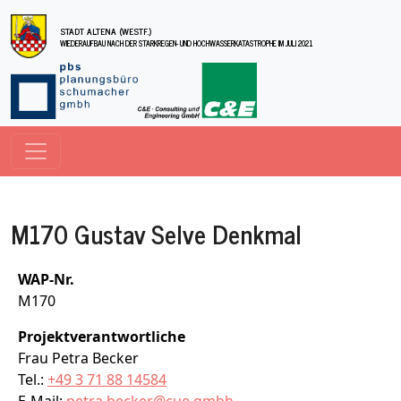
Direkt zum Inhalt
STADT ALTENA (WESTF.)
WIEDERAUFBAU NACH DER STARKREGEN- UND HOCHWASSERKATASTROPHE IM JULI 2021
M170 Gustav Selve Denkmal
WAP-Nr.
M170
Projektverantwortliche
Frau Petra Becker
Tel.:
+49 3 71 88 14584