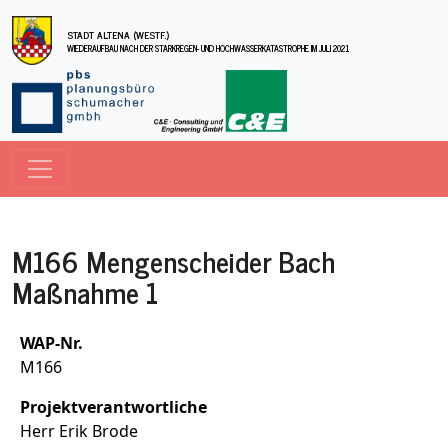
Direkt zum Inhalt
STADT ALTENA (WESTF.)
WIEDERAUFBAU NACH DER STARKREGEN- UND HOCHWASSERKATASTROPHE IM JULI 2021
M166 Mengenscheider Bach
Maßnahme 1
WAP-Nr.
M166
Projektverantwortliche
Herr Erik Brode