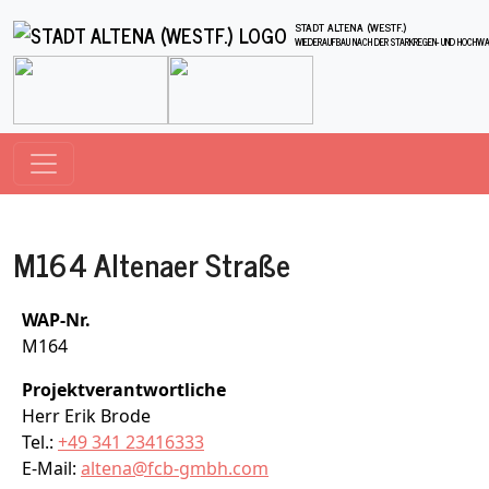
Direkt zum Inhalt
STADT ALTENA (WESTF.)
WIEDERAUFBAU NACH DER STARKREGEN- UND HOCHWAS
M164 Altenaer Straße
WAP-Nr.
M164
Projektverantwortliche
Herr Erik Brode
Tel.:
+49 341 23416333
E-Mail:
altena@fcb-gmbh.com