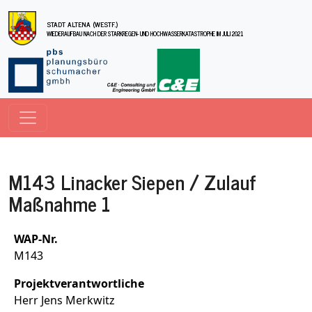
Direkt zum Inhalt
STADT ALTENA (WESTF.)
WIEDERAUFBAU NACH DER STARKREGEN- UND HOCHWASSERKATASTROPHE IM JULI 2021
M143 Linacker Siepen / Zulauf
Maßnahme 1
WAP-Nr.
M143
Projektverantwortliche
Herr Jens Merkwitz