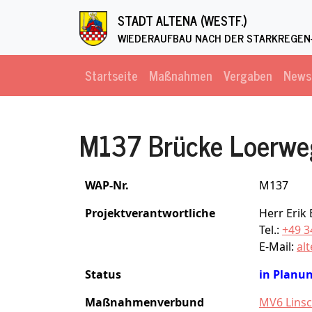
Direkt zum Inhalt
STADT ALTENA (WESTF.)
WIEDERAUFBAU NACH DER STARKREGEN-
Startseite
Maßnahmen
Vergaben
News
M137 Brücke Loerwe
WAP-Nr.
M137
Projektverantwortliche
Herr Erik
Tel.:
+49 3
E-Mail:
al
Status
in Planu
Maßnahmenverbund
MV6 Linsc