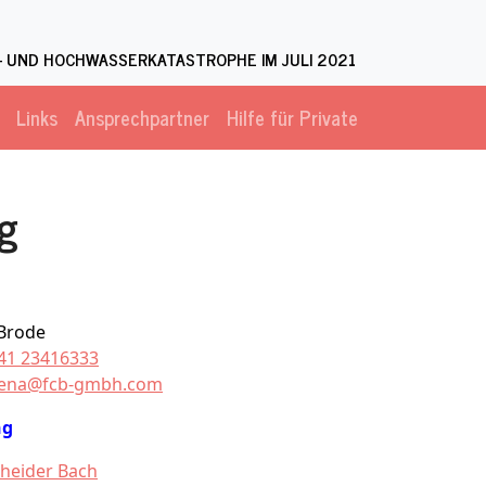
 UND HOCHWASSERKATASTROPHE IM JULI 2021
Links
Ansprechpartner
Hilfe für Private
g
 Brode
41 23416333
tena@fcb-gmbh.com
ng
heider Bach