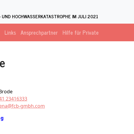
 UND HOCHWASSERKATASTROPHE IM JULI 2021
Links
Ansprechpartner
Hilfe für Private
le
 Brode
41 23416333
tena@fcb-gmbh.com
ng