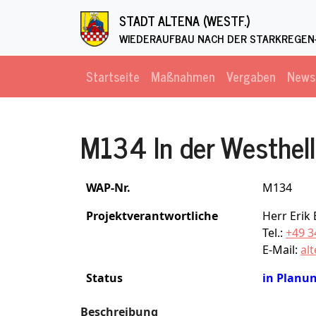
Direkt zum Inhalt
STADT ALTENA (WESTF.)
WIEDERAUFBAU NACH DER STARKREGEN-
Startseite
Maßnahmen
Vergaben
News
M134 In der Westhel
WAP-Nr.
M134
Projektverantwortliche
Herr Erik
Tel.:
+49 3
E-Mail:
al
Status
in Planu
Beschreibung