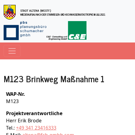
Direkt zum Inhalt
STADT ALTENA (WESTF.)
WIEDERAUFBAU NACH DER STARKREGEN- UND HOCHWASSERKATASTROPHE IM JULI 2021
M123 Brinkweg Maßnahme 1
WAP-Nr.
M123
Projektverantwortliche
Herr Erik Brode
Tel.:
+49 341 23416333