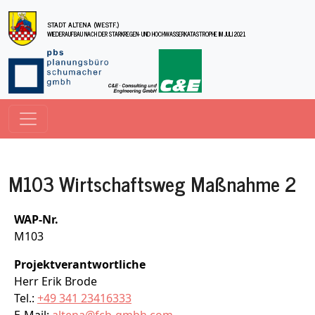
Direkt zum Inhalt
STADT ALTENA (WESTF.)
WIEDERAUFBAU NACH DER STARKREGEN- UND HOCHWASSERKATASTROPHE IM JULI 2021
M103 Wirtschaftsweg Maßnahme 2
WAP-Nr.
M103
Projektverantwortliche
Herr Erik Brode
Tel.:
+49 341 23416333