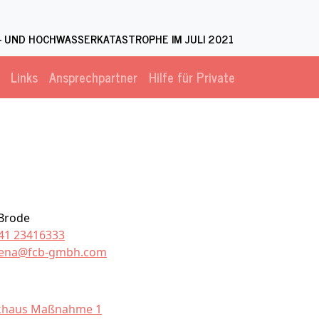
 UND HOCHWASSERKATASTROPHE IM JULI 2021
Links
Ansprechpartner
Hilfe für Private
 Brode
41 23416333
tena@fcb-gmbh.com
khaus Maßnahme 1