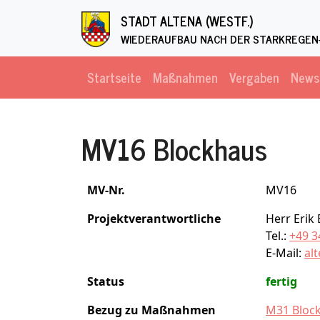
Direkt zum Inhalt
STADT ALTENA (WESTF.)
WIEDERAUFBAU NACH DER STARKREGEN-
Startseite
Maßnahmen
Vergaben
News
MV16 Blockhaus
MV-Nr.
MV16
Projektverantwortliche
Herr Erik
Tel.:
+49 3
E-Mail:
al
Status
fertig
Bezug zu Maßnahmen
M31 Bloc